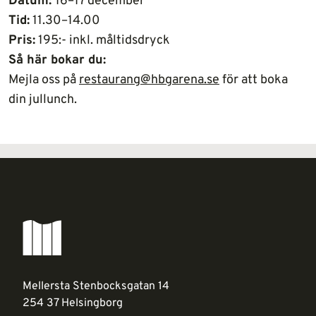
Datum:
16–17 december
Tid:
11.30–14.00
Pris:
195:- inkl. måltidsdryck
Så här bokar du:
Mejla oss på
restaurang@hbgarena.se
för att boka
din jullunch.
Mellersta Stenbocksgatan 14
254 37 Helsingborg