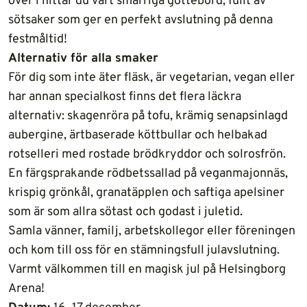
över i hittar du vårt smarriga gottebord, fullt av
sötsaker som ger en perfekt avslutning på denna
festmåltid!
Alternativ för alla smaker
För dig som inte äter fläsk, är vegetarian, vegan eller
har annan specialkost finns det flera läckra
alternativ: skagenröra på tofu, krämig senapsinlagd
aubergine, ärtbaserade köttbullar och helbakad
rotselleri med rostade brödkryddor och solrosfrön.
En färgsprakande rödbetssallad på veganmajonnäs,
krispig grönkål, granatäpplen och saftiga apelsiner
som är som allra sötast och godast i juletid.
Samla vänner, familj, arbetskollegor eller föreningen
och kom till oss för en stämningsfull julavslutning.
Varmt välkommen till en magisk jul på Helsingborg
Arena!